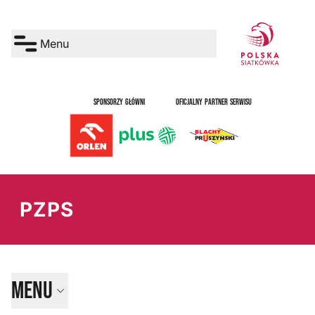
Menu
SPONSORZY GŁÓWNI
OFICJALNY PARTNER SERWISU
PZPS
Menu