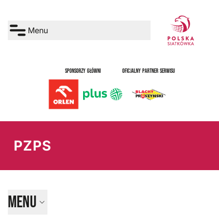
Menu
SPONSORZY GŁÓWNI
OFICJALNY PARTNER SERWISU
PZPS
Menu