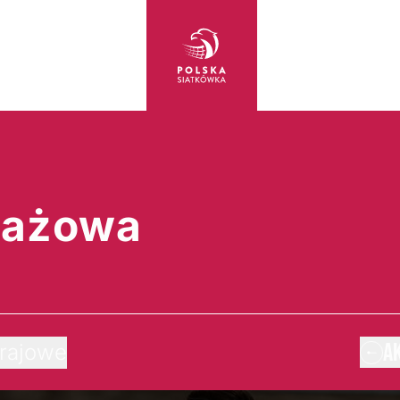
lażowa
A
rajowe