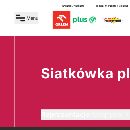
SPONSORZY GŁÓWNI
OFICJALNY PARTNER SERWISU
Menu
Siatkówka p
Reprezentacje
Rozgrywki k