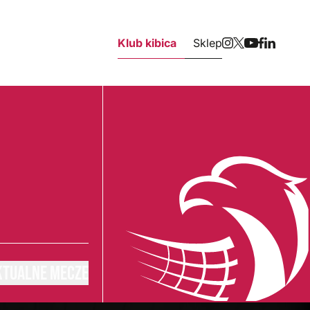
Klub kibica
Sklep
KTUALNE MECZE