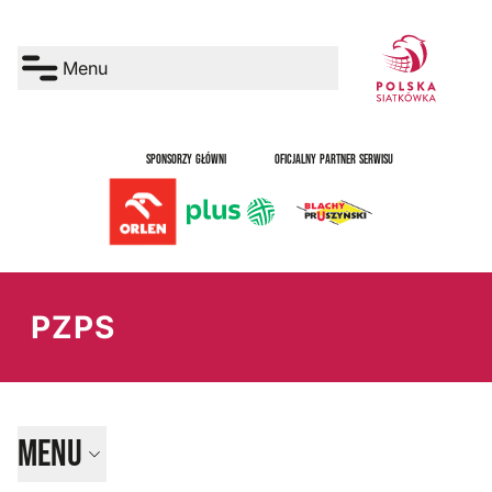
Menu
SPONSORZY GŁÓWNI
OFICJALNY PARTNER SERWISU
PZPS
Menu