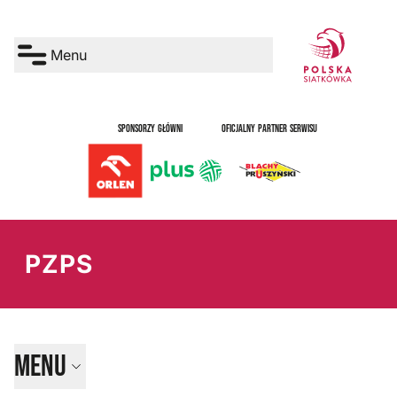
Menu
SPONSORZY GŁÓWNI
OFICJALNY PARTNER SERWISU
PZPS
Menu