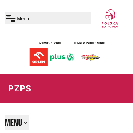
Menu
SPONSORZY GŁÓWNI
OFICJALNY PARTNER SERWISU
PZPS
Menu