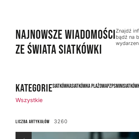
NAJNOWSZE WIADOMOŚCI
Znajdź inf
bądź na b
wydarzeni
ZE ŚWIATA SIATKÓWKI
KATEGORIE
Siatkówka
Siatkówka plażowa
PZPS
Minisiatków
Wszystkie
3260
Liczba artykułów