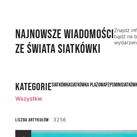
NAJNOWSZE WIADOMOŚCI
Znajdź inf
bądź na b
wydarzeni
ZE ŚWIATA SIATKÓWKI
KATEGORIE
Siatkówka
Siatkówka plażowa
PZPS
Minisiatków
Wszystkie
3256
Liczba artykułów