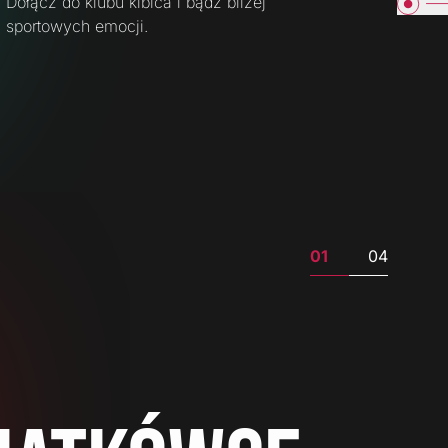
Dołącz do klubu kibica i bądź bliżej
sportowych emocji.
01
04