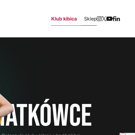
Klub kibica
Sklep
iatkówce