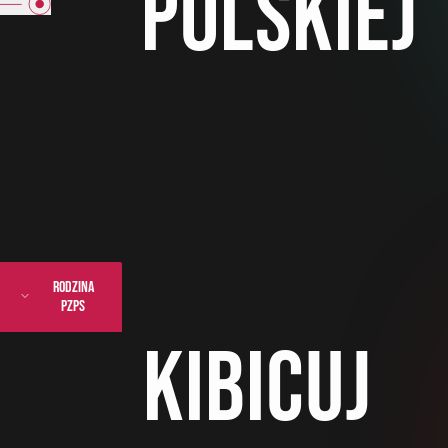
polskiej
rodzina
pzps
kibicuj