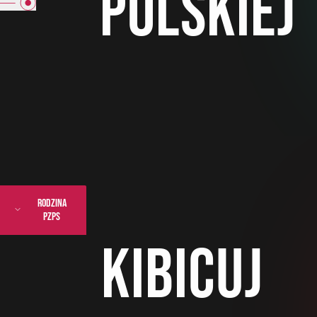
polskiej
rodzina
pzps
kibicuj