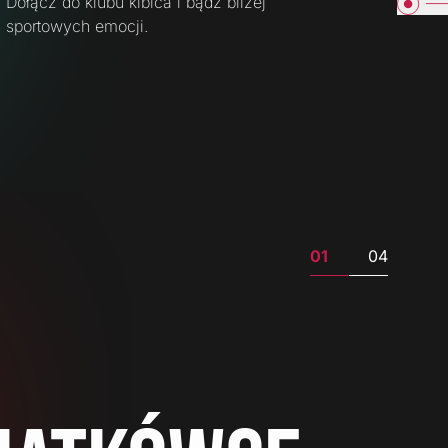
Dołącz do klubu kibica i bądź bliżej
sportowych emocji.
01
04