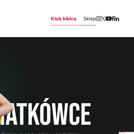
Klub kibica
Sklep
iatkówce