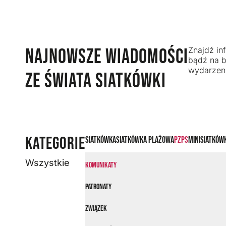
NAJNOWSZE WIADOMOŚCI
Znajdź inf
bądź na b
wydarzeni
ZE ŚWIATA SIATKÓWKI
KATEGORIE
Siatkówka
Siatkówka plażowa
PZPS
Minisiatków
Wszystkie
Komunikaty
Patronaty
Związek