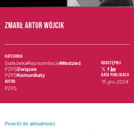
ZMARŁ ARTUR WÓJCIK
Kategoria
Siatkówka
Reprezentacje
Młodzież
Udostępnij
PZPS
Związek
PZPS
Komunikaty
Data publikacji
Autor
15 gru 2024
PZPS
Powrót do aktualności