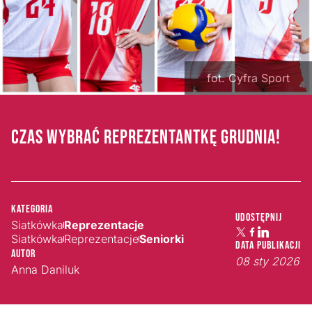
fot. Cyfra Sport
CZAS WYBRAĆ REPREZENTANTKĘ GRUDNIA!
Kategoria
Udostępnij
Siatkówka
Reprezentacje
Siatkówka
Reprezentacje
Seniorki
Data publikacji
Autor
08 sty 2026
Anna Daniluk