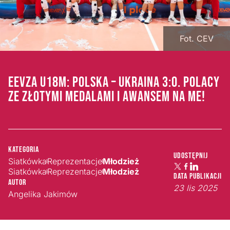
Fot. CEV
EEVZA U18M: POLSKA – UKRAINA 3:0. POLACY
ZE ZŁOTYMI MEDALAMI I AWANSEM NA ME!
Kategoria
Udostępnij
Siatkówka
Reprezentacje
Młodzież
Siatkówka
Reprezentacje
Młodzież
Data publikacji
Autor
23 lis 2025
Angelika Jakimów