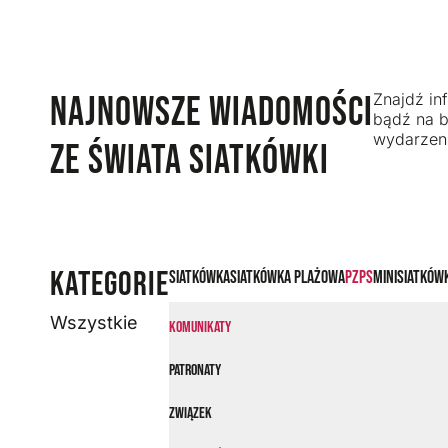
NAJNOWSZE WIADOMOŚCI
Znajdź inf
bądź na b
wydarzeni
ZE ŚWIATA SIATKÓWKI
KATEGORIE
Siatkówka
Siatkówka plażowa
PZPS
Minisiatków
Wszystkie
Komunikaty
Patronaty
Związek