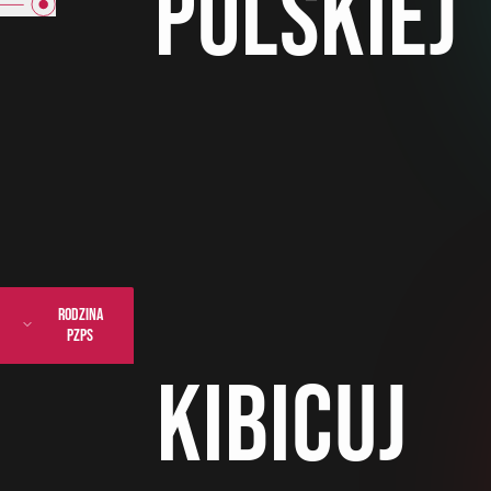
polskiej
rodzina
pzps
kibicuj