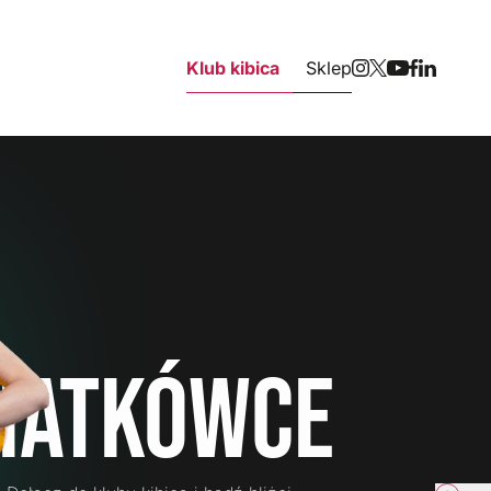
Klub kibica
Sklep
iatkówce