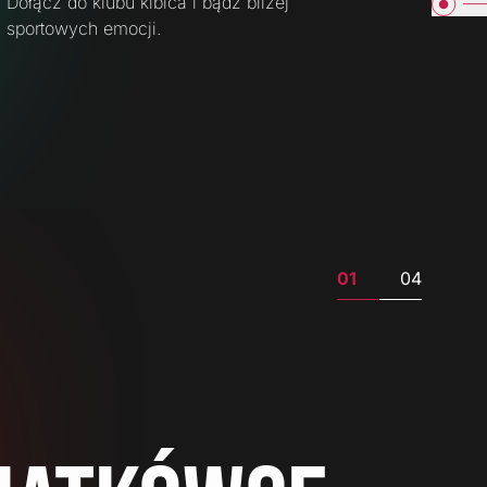
Dołącz do klubu kibica i bądź bliżej
sportowych emocji.
01
04