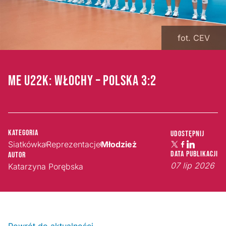
fot. CEV
ME U22K: WŁOCHY – POLSKA 3:2
Kategoria
Udostępnij
Siatkówka
Reprezentacje
Młodzież
Data publikacji
Autor
07 lip 2026
Katarzyna Porębska
Powrót do aktualności