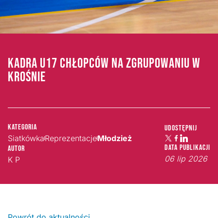
KADRA U17 CHŁOPCÓW NA ZGRUPOWANIU W
KROŚNIE
Kategoria
Udostępnij
Siatkówka
Reprezentacje
Młodzież
Data publikacji
Autor
06 lip 2026
K P
Powrót do aktualności