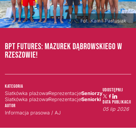
Fot. Kamil Pastusiak
BPT FUTURES: MAZUREK DĄBROWSKIEGO W
RZESZOWIE!
Kategoria
Udostępnij
Siatkówka plażowa
Reprezentacje
Seniorzy
Siatkówka plażowa
Reprezentacje
Seniorki
Data publikacji
Autor
05 lip 2026
Informacja prasowa / AJ