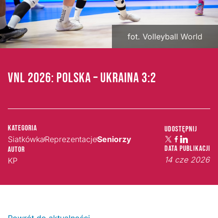
fot. Volleyball World
VNL 2026: POLSKA – UKRAINA 3:2
Kategoria
Udostępnij
Siatkówka
Reprezentacje
Seniorzy
Data publikacji
Autor
14 cze 2026
KP
Powrót do aktualności