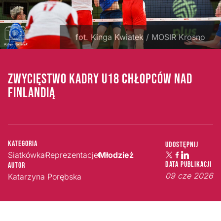
fot. Kinga Kwiatek / MOSIR Krosno
ZWYCIĘSTWO KADRY U18 CHŁOPCÓW NAD
FINLANDIĄ
Kategoria
Udostępnij
Siatkówka
Reprezentacje
Młodzież
Data publikacji
Autor
09 cze 2026
Katarzyna Porębska