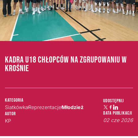
KADRA U18 CHŁOPCÓW NA ZGRUPOWANIU W
KROŚNIE
Kategoria
Udostępnij
Siatkówka
Reprezentacje
Młodzież
Data publikacji
Autor
02 cze 2026
KP