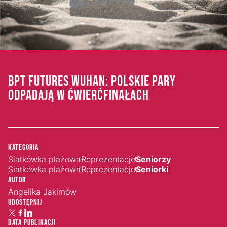
BPT FUTURES WUHAN: POLSKIE PARY
ODPADAJĄ W ĆWIERĆFINAŁACH
Kategoria
Siatkówka plażowa
Reprezentacje
Seniorzy
Siatkówka plażowa
Reprezentacje
Seniorki
Autor
Angelika Jakimów
Udostępnij
Data publikacji