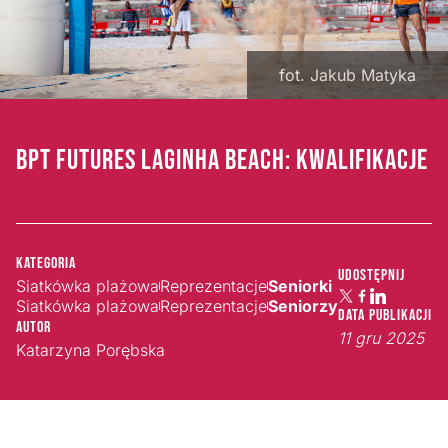
fot. Jakub Matyka
BPT FUTURES LAGINHA BEACH: KWALIFIKACJE
Kategoria
Udostępnij
Siatkówka plażowa
Reprezentacje
Seniorki
Siatkówka plażowa
Reprezentacje
Seniorzy
Data publikacji
Autor
11 gru 2025
Katarzyna Porębska