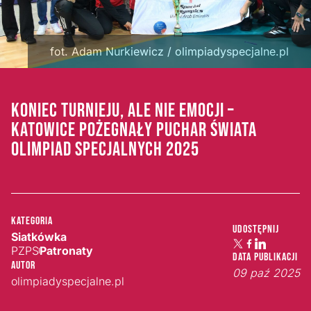
fot. Adam Nurkiewicz / olimpiadyspecjalne.pl
KONIEC TURNIEJU, ALE NIE EMOCJI –
KATOWICE POŻEGNAŁY PUCHAR ŚWIATA
OLIMPIAD SPECJALNYCH 2025
Kategoria
Udostępnij
Siatkówka
PZPS
Patronaty
Data publikacji
Autor
09 paź 2025
olimpiadyspecjalne.pl