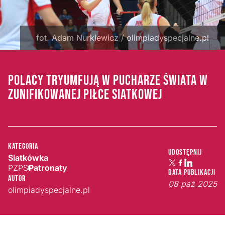
fot. Adam Nurkiewicz / olimpiadyspecjalne.pl
POLACY TRYUMFUJĄ W PUCHARZE ŚWIATA W
ZUNIFIKOWANEJ PIŁCE SIATKOWEJ
Kategoria
Udostępnij
Siatkówka
PZPS
Patronaty
Data publikacji
Autor
08 paź 2025
olimpiadyspecjalne.pl