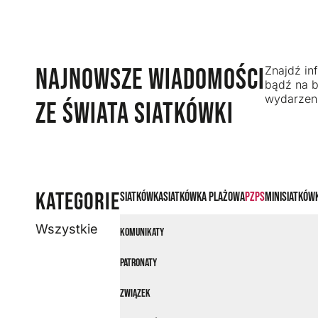
NAJNOWSZE WIADOMOŚCI
Znajdź inf
bądź na b
wydarzeni
ZE ŚWIATA SIATKÓWKI
KATEGORIE
Siatkówka
Siatkówka plażowa
PZPS
Minisiatków
Wszystkie
Komunikaty
Patronaty
Związek