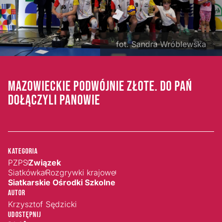
fot. Sandra Wróblewska
MAZOWIECKIE PODWÓJNIE ZŁOTE. DO PAŃ
DOŁĄCZYLI PANOWIE
Kategoria
PZPS
Związek
Siatkówka
Rozgrywki krajowe
Siatkarskie Ośrodki Szkolne
Autor
Krzysztof Sędzicki
Udostępnij